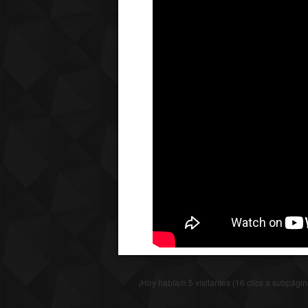
¡Hoy había/n 5 visitantes (16 clics a subpági