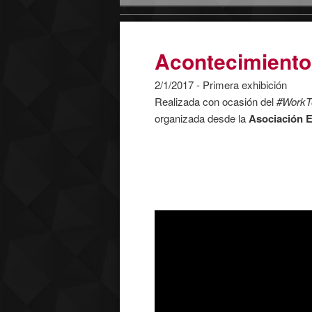
Acontecimiento
2/1/2017 - Primera exhibición
Realizada con ocasión del
#WorkT
organizada desde la
Asociación E