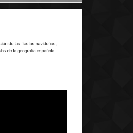
sión de las fiestas navideñas,
lubs de la geografía española.