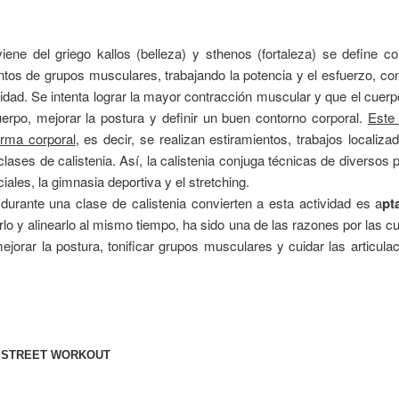
iene del griego kallos (belleza) y sthenos (fortaleza) se define c
tos de grupos musculares, trabajando la potencia y el esfuerzo, con e
xibilidad. Se intenta lograr la mayor contracción muscular y que el cuer
erpo, mejorar la postura y definir un buen contorno corporal.
Este 
orma corporal
, es decir, se realizan estiramientos, trabajos localiza
ases de calistenia. Así, la calistenia conjuga técnicas de diversos pu
iales, la gimnasia deportiva y el stretching.
urante una clase de calistenia convierten a esta actividad es a
pt
arlo y alinearlo al mismo tiempo, ha sido una de las razones por las 
jorar la postura, tonificar grupos musculares y cuidar las articul
L STREET WORKOUT