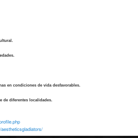
ltural.
 edades.
onas en condiciones de vida desfavorables.
 de diferentes localidades.
rofile.php
estheticsgladiators/